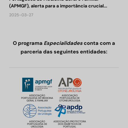
(APMGF), alerta para a importância crucial...
2025-03-27
O programa
Especialidades
conta com a
parceria das seguintes entidades:
ASSOCIAÇÃO
ASSOCIAÇÃO
PORTUGUESA DE MEDICINA
PORTUGUESA DE
GERAL E FAMILIAR
OTONEUROLOGIA
ASSOCIAÇÃO
ASSOCIAÇÃO PROTECTORA
PORTUGUESA DE
DOS DIABÉTICOS DE
UROLOGIA
PORTUGAL