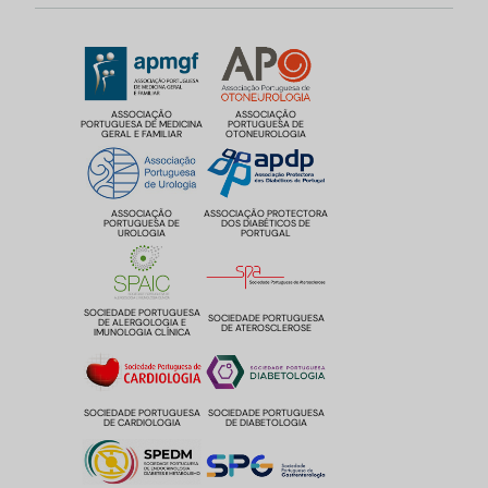
ASSOCIAÇÃO
ASSOCIAÇÃO
PORTUGUESA DE MEDICINA
PORTUGUESA DE
GERAL E FAMILIAR
OTONEUROLOGIA
ASSOCIAÇÃO
ASSOCIAÇÃO PROTECTORA
PORTUGUESA DE
DOS DIABÉTICOS DE
UROLOGIA
PORTUGAL
SOCIEDADE PORTUGUESA
SOCIEDADE PORTUGUESA
DE ALERGOLOGIA E
DE ATEROSCLEROSE
IMUNOLOGIA CLÍNICA
SOCIEDADE PORTUGUESA
SOCIEDADE PORTUGUESA
DE CARDIOLOGIA
DE DIABETOLOGIA