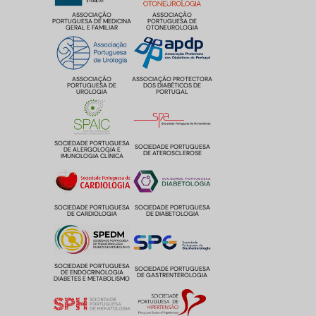
ASSOCIAÇÃO
ASSOCIAÇÃO
PORTUGUESA DE MEDICINA
PORTUGUESA DE
GERAL E FAMILIAR
OTONEUROLOGIA
ASSOCIAÇÃO
ASSOCIAÇÃO PROTECTORA
PORTUGUESA DE
DOS DIABÉTICOS DE
UROLOGIA
PORTUGAL
SOCIEDADE PORTUGUESA
SOCIEDADE PORTUGUESA
DE ALERGOLOGIA E
DE ATEROSCLEROSE
IMUNOLOGIA CLÍNICA
SOCIEDADE PORTUGUESA
SOCIEDADE PORTUGUESA
DE CARDIOLOGIA
DE DIABETOLOGIA
SOCIEDADE PORTUGUESA
SOCIEDADE PORTUGUESA
DE ENDOCRINOLOGIA
DE GASTRENTEROLOGIA
DIABETES E METABOLISMO