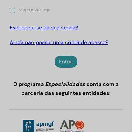
M
Memorizar-me
e
m
o
Esqueceu-se da sua senha?
r
i
Ainda não possui uma conta de acesso?
z
a
r
-
Entrar
m
e
O programa
Especialidades
conta com a
parceria das seguintes entidades: