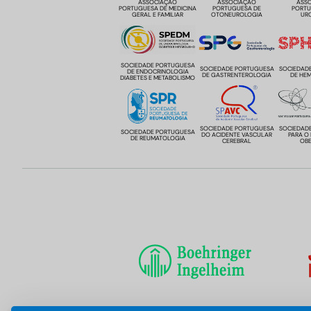
ASSOCIAÇÃO
ASSOCIAÇÃO
ASS
PORTUGUESA DE MEDICINA
PORTUGUESA DE
PORTU
GERAL E FAMILIAR
OTONEUROLOGIA
UR
SOCIEDADE PORTUGUESA
SOCIEDADE PORTUGUESA
SOCIEDAD
DE ENDOCRINOLOGIA
DE GASTRENTEROLOGIA
DE HE
DIABETES E METABOLISMO
SOCIEDADE PORTUGUESA
SOCIEDAD
SOCIEDADE PORTUGUESA
DO ACIDENTE VASCULAR
PARA O
DE REUMATOLOGIA
CEREBRAL
OBE