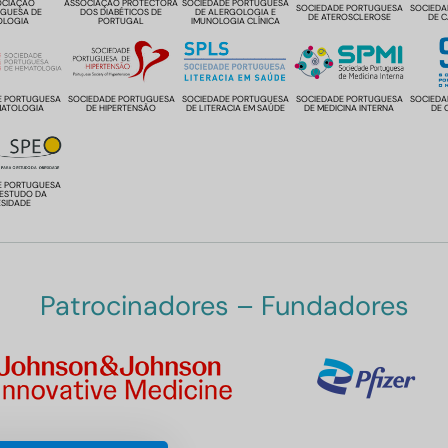
OCIAÇÃO
ASSOCIAÇÃO PROTECTORA
SOCIEDADE PORTUGUESA
SOCIEDADE PORTUGUESA
SOCIEDA
GUESA DE
DOS DIABÉTICOS DE
DE ALERGOLOGIA E
DE ATEROSCLEROSE
DE 
OLOGIA
PORTUGAL
IMUNOLOGIA CLÍNICA
E PORTUGUESA
SOCIEDADE PORTUGUESA
SOCIEDADE PORTUGUESA
SOCIEDADE PORTUGUESA
SOCIEDA
MATOLOGIA
DE HIPERTENSÃO
DE LITERACIA EM SAÚDE
DE MEDICINA INTERNA
DE 
E PORTUGUESA
 ESTUDO DA
SIDADE
Patrocinadores – Fundadores