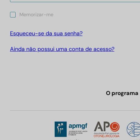
M
Memorizar-me
e
m
o
Esqueceu-se da sua senha?
r
i
Ainda não possui uma conta de acesso?
z
a
r
-
m
e
O programa