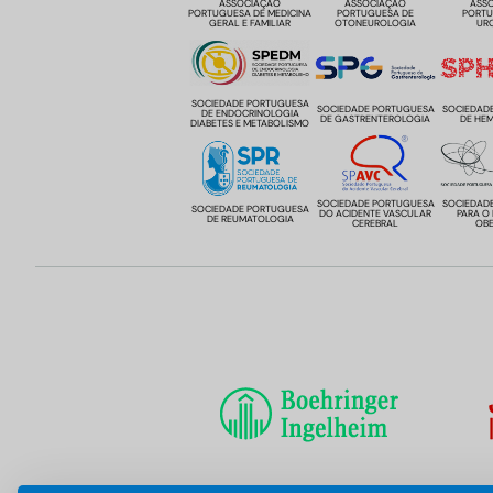
ASSOCIAÇÃO
ASSOCIAÇÃO
ASS
PORTUGUESA DE MEDICINA
PORTUGUESA DE
PORTU
GERAL E FAMILIAR
OTONEUROLOGIA
UR
SOCIEDADE PORTUGUESA
SOCIEDADE PORTUGUESA
SOCIEDAD
DE ENDOCRINOLOGIA
DE GASTRENTEROLOGIA
DE HE
DIABETES E METABOLISMO
SOCIEDADE PORTUGUESA
SOCIEDAD
SOCIEDADE PORTUGUESA
DO ACIDENTE VASCULAR
PARA O
DE REUMATOLOGIA
CEREBRAL
OBE