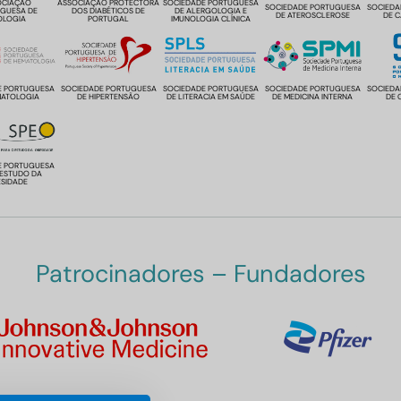
OCIAÇÃO
ASSOCIAÇÃO PROTECTORA
SOCIEDADE PORTUGUESA
SOCIEDADE PORTUGUESA
SOCIEDA
GUESA DE
DOS DIABÉTICOS DE
DE ALERGOLOGIA E
DE ATEROSCLEROSE
DE 
OLOGIA
PORTUGAL
IMUNOLOGIA CLÍNICA
E PORTUGUESA
SOCIEDADE PORTUGUESA
SOCIEDADE PORTUGUESA
SOCIEDADE PORTUGUESA
SOCIEDA
MATOLOGIA
DE HIPERTENSÃO
DE LITERACIA EM SAÚDE
DE MEDICINA INTERNA
DE 
E PORTUGUESA
 ESTUDO DA
SIDADE
Patrocinadores – Fundadores