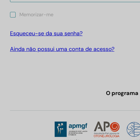
M
Memorizar-me
e
m
o
Esqueceu-se da sua senha?
r
i
Ainda não possui uma conta de acesso?
z
a
r
-
m
e
O programa